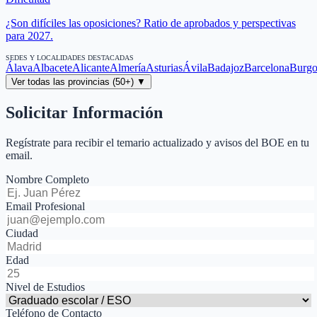
¿Son difíciles las oposiciones? Ratio de aprobados y perspectivas
para 2027.
SEDES Y LOCALIDADES DESTACADAS
Álava
Albacete
Alicante
Almería
Asturias
Ávila
Badajoz
Barcelona
Burgo
Ver todas las provincias (50+) ▼
Solicitar Información
Regístrate para recibir el temario actualizado y avisos del BOE en tu
email.
Nombre Completo
Email Profesional
Ciudad
Edad
Nivel de Estudios
Teléfono de Contacto