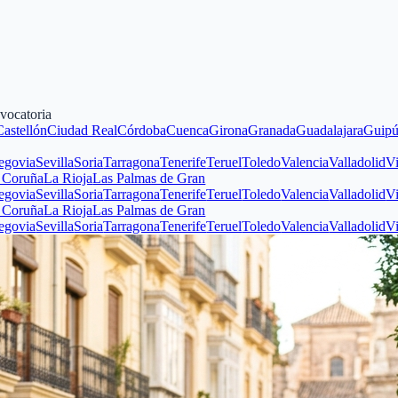
vocatoria
n
Ciudad Real
Córdoba
Cuenca
Girona
Granada
Guadalajara
Guipúzcoa
Hu
evilla
Soria
Tarragona
Tenerife
Teruel
Toledo
Valencia
Valladolid
Vizcaya
Z
La Rioja
Las Palmas de Gran
evilla
Soria
Tarragona
Tenerife
Teruel
Toledo
Valencia
Valladolid
Vizcaya
Z
La Rioja
Las Palmas de Gran
evilla
Soria
Tarragona
Tenerife
Teruel
Toledo
Valencia
Valladolid
Vizcaya
Z