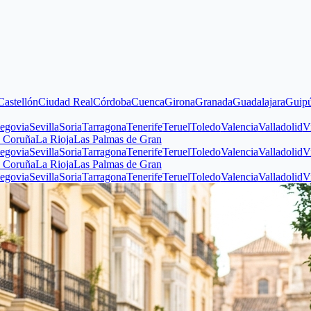
n
Ciudad Real
Córdoba
Cuenca
Girona
Granada
Guadalajara
Guipúzcoa
Hu
evilla
Soria
Tarragona
Tenerife
Teruel
Toledo
Valencia
Valladolid
Vizcaya
Z
La Rioja
Las Palmas de Gran
evilla
Soria
Tarragona
Tenerife
Teruel
Toledo
Valencia
Valladolid
Vizcaya
Z
La Rioja
Las Palmas de Gran
evilla
Soria
Tarragona
Tenerife
Teruel
Toledo
Valencia
Valladolid
Vizcaya
Z