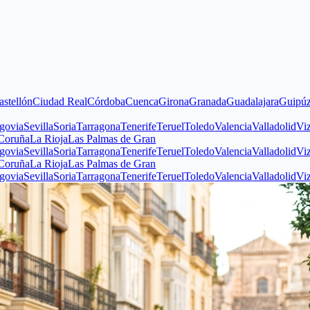
iudad Real
Córdoba
Cuenca
Girona
Granada
Guadalajara
Guipúzcoa
Huel
illa
Soria
Tarragona
Tenerife
Teruel
Toledo
Valencia
Valladolid
Vizcaya
Za
a Rioja
Las Palmas de Gran
illa
Soria
Tarragona
Tenerife
Teruel
Toledo
Valencia
Valladolid
Vizcaya
Za
a Rioja
Las Palmas de Gran
illa
Soria
Tarragona
Tenerife
Teruel
Toledo
Valencia
Valladolid
Vizcaya
Za