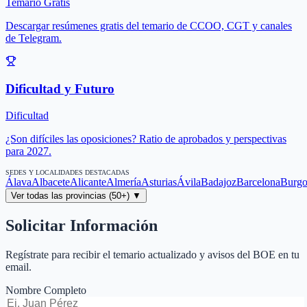
Temario Gratis
Descargar resúmenes gratis del temario de CCOO, CGT y canales
de Telegram.
Dificultad y Futuro
Dificultad
¿Son difíciles las oposiciones? Ratio de aprobados y perspectivas
para 2027.
SEDES Y LOCALIDADES DESTACADAS
Álava
Albacete
Alicante
Almería
Asturias
Ávila
Badajoz
Barcelona
Burgo
Ver todas las provincias (50+) ▼
Solicitar Información
Regístrate para recibir el temario actualizado y avisos del BOE en tu
email.
Nombre Completo