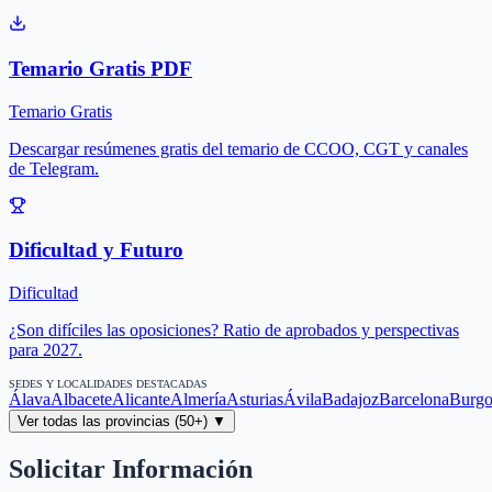
Temario Gratis PDF
Temario Gratis
Descargar resúmenes gratis del temario de CCOO, CGT y canales
de Telegram.
Dificultad y Futuro
Dificultad
¿Son difíciles las oposiciones? Ratio de aprobados y perspectivas
para 2027.
SEDES Y LOCALIDADES DESTACADAS
Álava
Albacete
Alicante
Almería
Asturias
Ávila
Badajoz
Barcelona
Burgo
Ver todas las provincias (50+) ▼
Solicitar Información