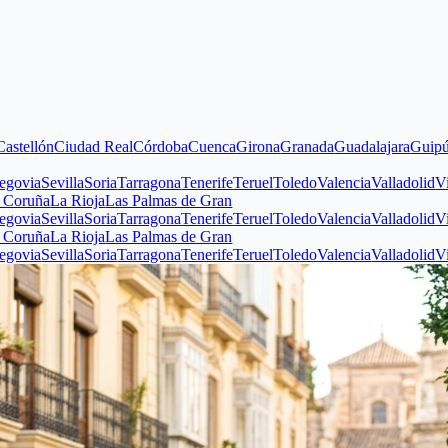
n
Ciudad Real
Córdoba
Cuenca
Girona
Granada
Guadalajara
Guipúzcoa
Hu
evilla
Soria
Tarragona
Tenerife
Teruel
Toledo
Valencia
Valladolid
Vizcaya
Z
La Rioja
Las Palmas de Gran
evilla
Soria
Tarragona
Tenerife
Teruel
Toledo
Valencia
Valladolid
Vizcaya
Z
La Rioja
Las Palmas de Gran
evilla
Soria
Tarragona
Tenerife
Teruel
Toledo
Valencia
Valladolid
Vizcaya
Z