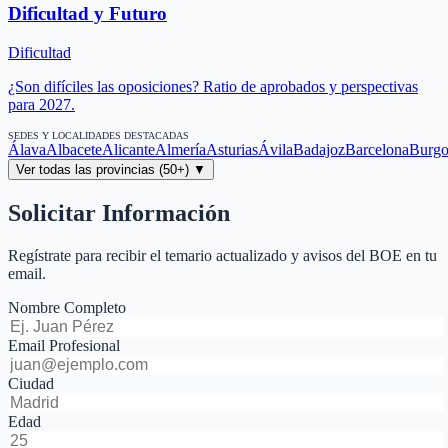
Dificultad y Futuro
Dificultad
¿Son difíciles las oposiciones? Ratio de aprobados y perspectivas
para 2027.
SEDES Y LOCALIDADES DESTACADAS
Álava
Albacete
Alicante
Almería
Asturias
Ávila
Badajoz
Barcelona
Burgo
Ver todas las provincias (50+) ▼
Solicitar Información
Regístrate para recibir el temario actualizado y avisos del BOE en tu
email.
Nombre Completo
Email Profesional
Ciudad
Edad