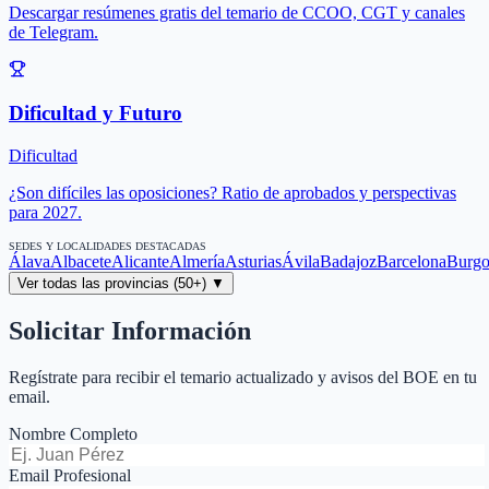
Descargar resúmenes gratis del temario de CCOO, CGT y canales
de Telegram.
Dificultad y Futuro
Dificultad
¿Son difíciles las oposiciones? Ratio de aprobados y perspectivas
para 2027.
SEDES Y LOCALIDADES DESTACADAS
Álava
Albacete
Alicante
Almería
Asturias
Ávila
Badajoz
Barcelona
Burgo
Ver todas las provincias (50+) ▼
Solicitar Información
Regístrate para recibir el temario actualizado y avisos del BOE en tu
email.
Nombre Completo
Email Profesional