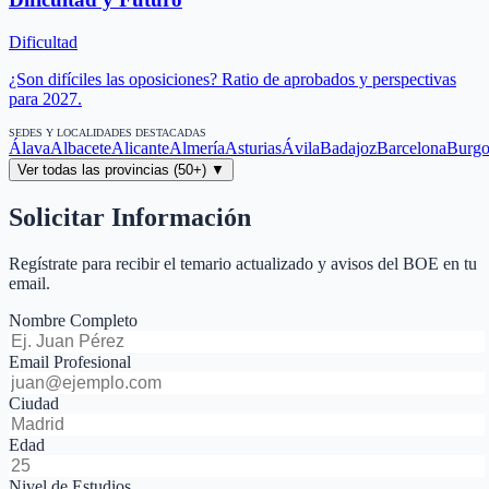
Dificultad
¿Son difíciles las oposiciones? Ratio de aprobados y perspectivas
para 2027.
SEDES Y LOCALIDADES DESTACADAS
Álava
Albacete
Alicante
Almería
Asturias
Ávila
Badajoz
Barcelona
Burgo
Ver todas las provincias (50+) ▼
Solicitar Información
Regístrate para recibir el temario actualizado y avisos del BOE en tu
email.
Nombre Completo
Email Profesional
Ciudad
Edad
Nivel de Estudios