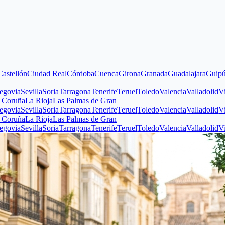
n
Ciudad Real
Córdoba
Cuenca
Girona
Granada
Guadalajara
Guipúzcoa
Hu
evilla
Soria
Tarragona
Tenerife
Teruel
Toledo
Valencia
Valladolid
Vizcaya
Z
La Rioja
Las Palmas de Gran
evilla
Soria
Tarragona
Tenerife
Teruel
Toledo
Valencia
Valladolid
Vizcaya
Z
La Rioja
Las Palmas de Gran
evilla
Soria
Tarragona
Tenerife
Teruel
Toledo
Valencia
Valladolid
Vizcaya
Z