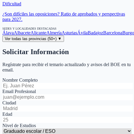
Dificultad
¿Son difíciles las oposiciones? Ratio de aprobados y perspectivas
para 2027.
SEDES Y LOCALIDADES DESTACADAS
Álava
Albacete
Alicante
Almería
Asturias
Ávila
Badajoz
Barcelona
Burgo
Ver todas las provincias (50+) ▼
Solicitar Información
Regístrate para recibir el temario actualizado y avisos del BOE en tu
email.
Nombre Completo
Email Profesional
Ciudad
Edad
Nivel de Estudios