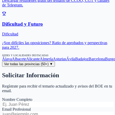
Descargar resúmenes gratis del temario de CCOO, CGT y canales
de Telegram.
Dificultad y Futuro
Dificultad
¿Son difíciles las oposiciones? Ratio de aprobados y perspectivas
para 2027.
SEDES Y LOCALIDADES DESTACADAS
Álava
Albacete
Alicante
Almería
Asturias
Ávila
Badajoz
Barcelona
Burgo
Ver todas las provincias (50+) ▼
Solicitar Información
Regístrate para recibir el temario actualizado y avisos del BOE en tu
email.
Nombre Completo
Email Profesional