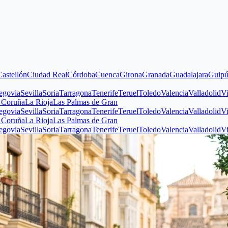
n
Ciudad Real
Córdoba
Cuenca
Girona
Granada
Guadalajara
Guipúzcoa
Hu
evilla
Soria
Tarragona
Tenerife
Teruel
Toledo
Valencia
Valladolid
Vizcaya
Z
La Rioja
Las Palmas de Gran
evilla
Soria
Tarragona
Tenerife
Teruel
Toledo
Valencia
Valladolid
Vizcaya
Z
La Rioja
Las Palmas de Gran
evilla
Soria
Tarragona
Tenerife
Teruel
Toledo
Valencia
Valladolid
Vizcaya
Z