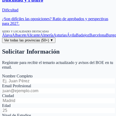
Dificultad
¿Son difíciles las oposiciones? Ratio de aprobados y perspectivas
para 2027.
SEDES Y LOCALIDADES DESTACADAS
Álava
Albacete
Alicante
Almería
Asturias
Ávila
Badajoz
Barcelona
Burgo
Ver todas las provincias (50+) ▼
Solicitar Información
Regístrate para recibir el temario actualizado y avisos del BOE en tu
email.
Nombre Completo
Email Profesional
Ciudad
Edad
Nivel de Estudios