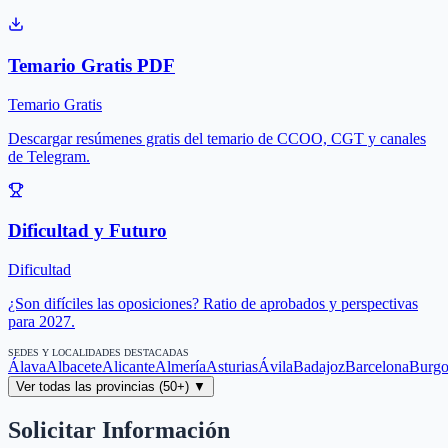
Temario Gratis PDF
Temario Gratis
Descargar resúmenes gratis del temario de CCOO, CGT y canales
de Telegram.
Dificultad y Futuro
Dificultad
¿Son difíciles las oposiciones? Ratio de aprobados y perspectivas
para 2027.
SEDES Y LOCALIDADES DESTACADAS
Álava
Albacete
Alicante
Almería
Asturias
Ávila
Badajoz
Barcelona
Burgo
Ver todas las provincias (50+) ▼
Solicitar Información