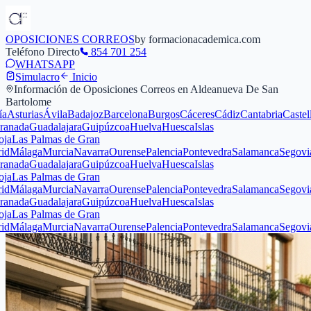
OPOSICIONES CORREOS
by formacionacademica.com
Teléfono Directo
854 701 254
WHATSAPP
Simulacro
Inicio
Información de Oposiciones Correos en
Aldeanueva De San
Bartolome
rias
Ávila
Badajoz
Barcelona
Burgos
Cáceres
Cádiz
Cantabria
Castellón
Ciu
a
Guadalajara
Guipúzcoa
Huelva
Huesca
Islas
 Palmas de Gran
aga
Murcia
Navarra
Ourense
Palencia
Pontevedra
Salamanca
Segovia
Sevill
a
Guadalajara
Guipúzcoa
Huelva
Huesca
Islas
 Palmas de Gran
aga
Murcia
Navarra
Ourense
Palencia
Pontevedra
Salamanca
Segovia
Sevill
a
Guadalajara
Guipúzcoa
Huelva
Huesca
Islas
 Palmas de Gran
aga
Murcia
Navarra
Ourense
Palencia
Pontevedra
Salamanca
Segovia
Sevill