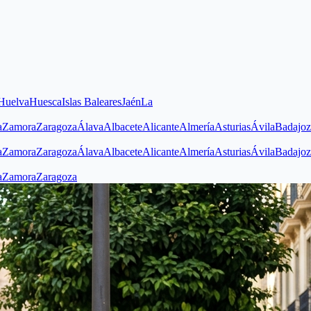
uesca
Islas Baleares
Jaén
La
a
Zaragoza
Álava
Albacete
Alicante
Almería
Asturias
Ávila
Badajoz
Barcelo
a
Zaragoza
Álava
Albacete
Alicante
Almería
Asturias
Ávila
Badajoz
Barcelo
a
Zaragoza