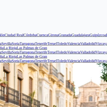
ad Real
Córdoba
Cuenca
Girona
Granada
Guadalajara
Guipúzcoa
Huelva
H
Soria
Tarragona
Tenerife
Teruel
Toledo
Valencia
Valladolid
Vizcaya
Zamor
oja
Las Palmas de Gran
Soria
Tarragona
Tenerife
Teruel
Toledo
Valencia
Valladolid
Vizcaya
Zamor
oja
Las Palmas de Gran
Soria
Tarragona
Tenerife
Teruel
Toledo
Valencia
Valladolid
Vizcaya
Zamor